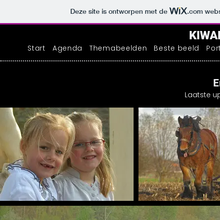
Deze site is ontworpen met de
.com
websi
KIWAB
Start
Agenda
Themabeelden
Beste beeld
Por
E
Laatste 