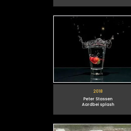
2018
Peter Stassen
Aardbei splash