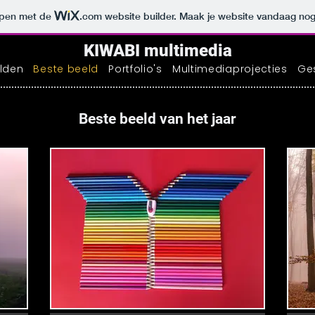
orpen met de
.com
website builder. Maak je website vandaag nog
KIWABI multimedia
lden
Beste beeld
Portfolio's
Multimediaprojecties
Ge
Beste beeld van het jaar